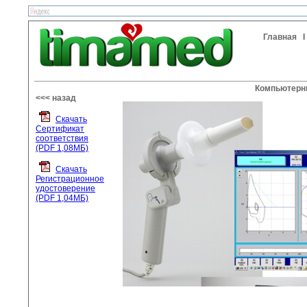
Главная
Компьютерны
<<< назад
Cкачать
Сертификат
соответствия
(PDF 1,08МБ)
Cкачать
Регистрационное
удостоверение
(PDF 1,04МБ)